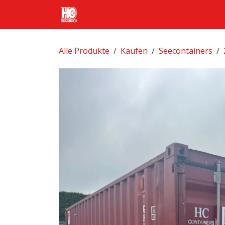
Zum Inhalt springen
Startseite
Produkte
Transpo
Alle Produkte
Kaufen
Seecontainers