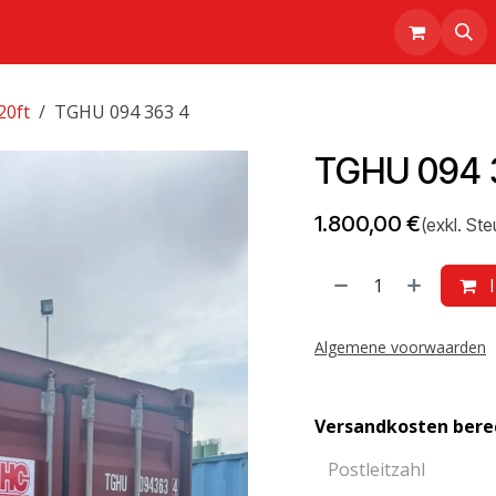
rt
Realisierungen
Über uns
Shop
20ft
TGHU 094 363 4
TGHU 094 
1.800,00
€
(exkl. Ste
I
Algemene voorwaarden
Versandkosten ber