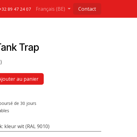
Français (BE)
Contact
+32 89 47 24 07
Tank Trap
)
jouter au panier
mboursé de 30 jours
ables
k
:
kleur wit (RAL 9010)