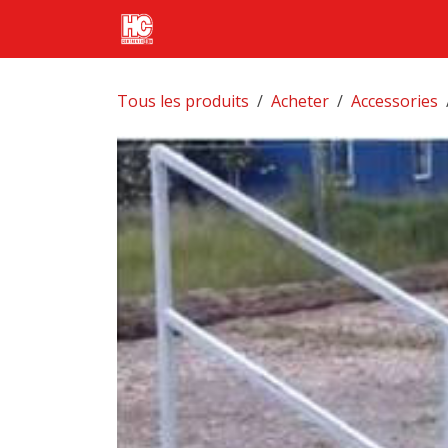
Se rendre au contenu
Page d'accueil
Produits
Tran
Tous les produits
Acheter
Accessories