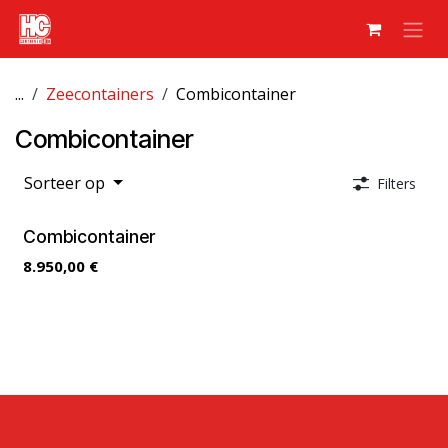
Overslaan naar inhoud
...
Zeecontainers
Combicontainer
Combicontainer
Sorteer op
Filters
Combicontainer
8.950,00
€